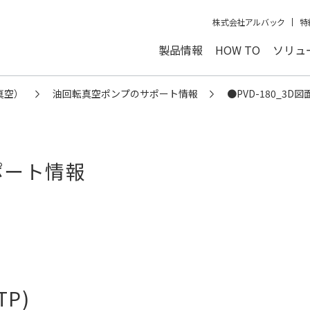
株式会社アルバック
特
製品情報
HOW TO
ソリュ
真空）
油回転真空ポンプのサポート情報
●PVD-180_3D図
ポート情報
TP)