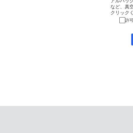
アルバッ
など、真
クリック
許