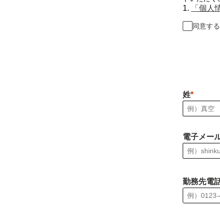
1.
「個人
同意する
姓
電子メー
勤務先電