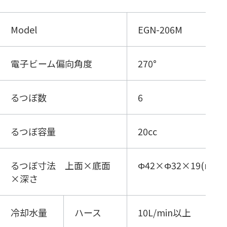
Model
EGN-206M
電子ビーム偏向角度
270°
るつぼ数
6
るつぼ容量
20cc
るつぼ寸法 上面×底面
Φ42×Φ32×19(mm)
×深さ
冷却水量
ハース
10L/min以上