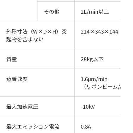
その他
2L/min以上
外形寸法（W×D×H）突
214×343×144（m
起物を含まない
質量
28kg以下
蒸着速度
1.6μm/min
（リボンビーム/Al/8k
最大加速電圧
-10kV
最大エミッション電流
0.8A