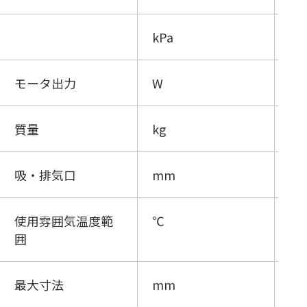
kPa
-10
モータ出力
W
40
質量
kg
27.
吸・排気口
mm
O.
使用雰囲気温度範
℃
0～
囲
最大寸法
mm
20