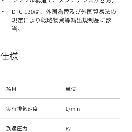
DTC-120は、外国為替及び外国貿易法の
規定により戦略物資等輸出規制品に該
当。
仕様
項目
単位
50
実行排気速度
L/min
12
到達圧力
Pa
1.