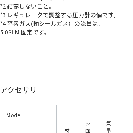
*2 結露しないこと。
*3 レギュレータで調整する圧力計の値です。
*4 窒素ガス(軸シールガス）の流量は、
5.0SLM 固定です。
アクセサリ
Model
接
表
質
続
材
面
量
フ