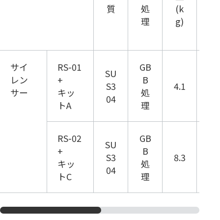
質
処
(k
ラ
理
g)
ン
ジ
サイ
RS-01
GB
SU
レン
+
B
KF
S3
4.1
サー
キッ
処
40
04
トA
理
RS-02
GB
SU
+
B
KF
S3
8.3
キッ
処
40
04
トC
理