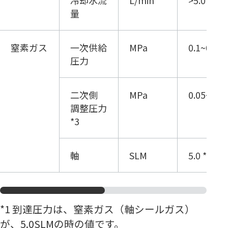
量
窒素ガス
一次供給
MPa
0.1~0.5
圧力
二次側
MPa
0.05~0.
調整圧力
*3
軸
SLM
5.0 *4
*1 到達圧力は、窒素ガス（軸シールガス）
が、5.0SLMの時の値です。