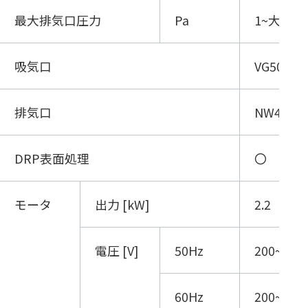
最大排気口圧力
Pa
1~大気圧
吸気口
VG50
排気口
NW40
DRP表面処理
〇
モータ
出力 [kW]
2.2
電圧 [V]
50Hz
200~240
60Hz
200~240