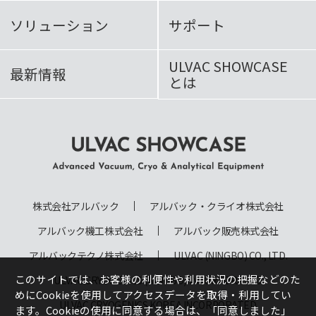
ソリューション
サポート
ULVAC SHOWCASE
最新情報
とは
ULVAC SHOWCASE Advanced
Vacuum, Cryo & Analytical
株式会社アルバック
アルバック・クライオ株式会社
Equipment
アルバック機工株式会社
アルバック販売株式会社
アルバックテクノ株式会社
ULVAC (NINGBO) CO., LTD.
このサイトでは、お客様の利便性や利用状況の把握などのた
ULVAC CRYOGENICS (NINGBO) INCORPORATED
めにCookieを使用してアクセスデータを取得・利用してい
ULVAC CRYOGENICS KOREA INCORPORATED
ます。Cookieの使用に同意する場合は、
「同意しました」