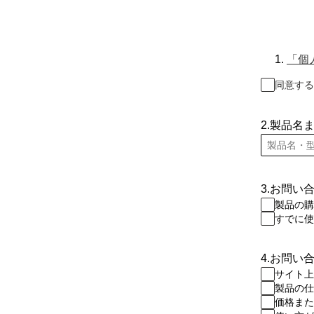
1.
「個
同意する
2.製品名
3.お問い
製品の購
すでに使
4.お問い
サイト上
製品の仕
価格また