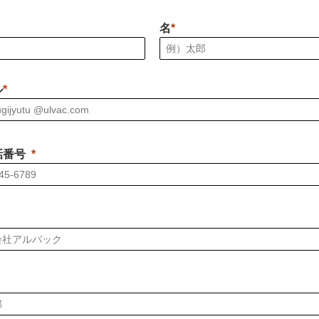
名
ル
話番号