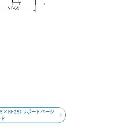
5×KF25）サポートページ
ード