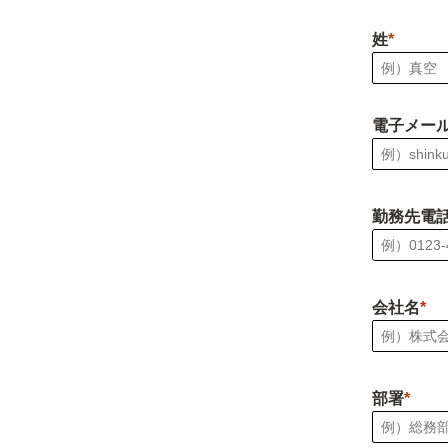
姓
電子メー
勤務先電
会社名
部署