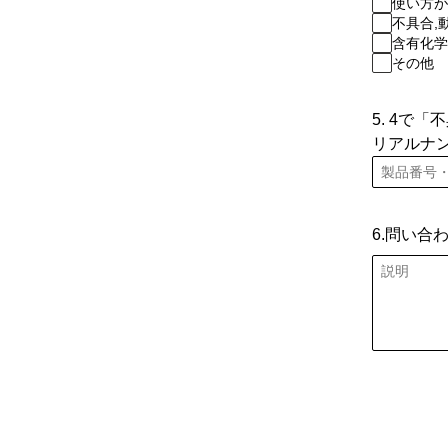
使い方が
不具合,
含有化学
その他
5. 4で
リアルナ
6.問い合