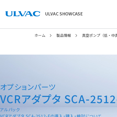
ULVAC SHOWCASE
ULVAC
ホーム
製品情報
真空ポンプ（低・中
オプションパーツ
VCRアダプタ SCA-2512
アルバック
VCRアダプタ SCA-2512-Fの導入・購入・検討について