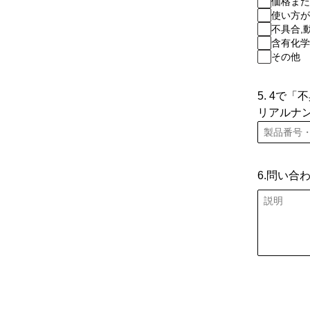
価格また
使い方が
不具合,
含有化学
その他
5. 4で
リアルナ
6.問い合