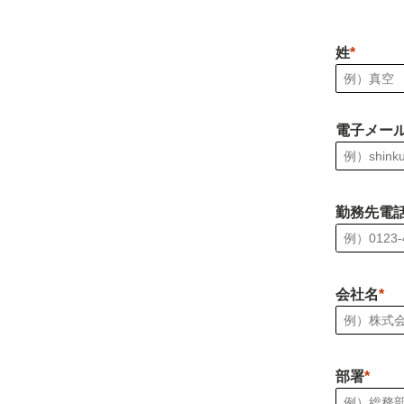
姓
電子メー
勤務先電
会社名
部署