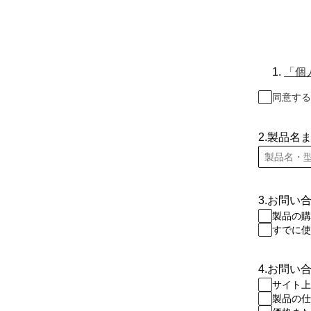
1.
「個
同意する
2.製品名
3.お問い
製品の購
すでに使
4.お問い
サイト上
製品の仕