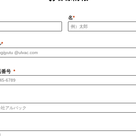
名
ル
話番号