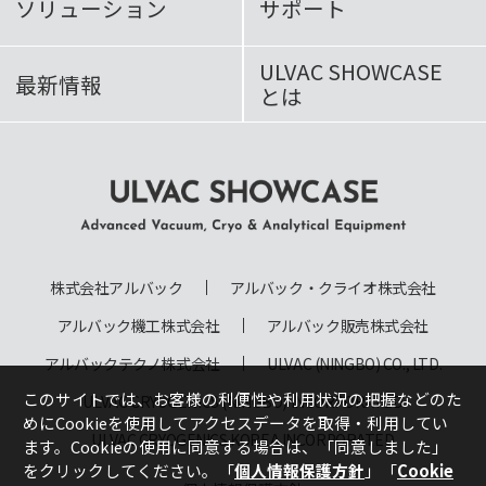
ソリューション
サポート
ULVAC SHOWCASE
最新情報
とは
ULVAC SHOWCASE Advanced
Vacuum, Cryo & Analytical
株式会社アルバック
アルバック・クライオ株式会社
Equipment
アルバック機工株式会社
アルバック販売株式会社
アルバックテクノ株式会社
ULVAC (NINGBO) CO., LTD.
このサイトでは、お客様の利便性や利用状況の把握などのた
ULVAC CRYOGENICS (NINGBO) INCORPORATED
めにCookieを使用してアクセスデータを取得・利用してい
ULVAC CRYOGENICS KOREA INCORPORATED
ます。Cookieの使用に同意する場合は、
「同意しました」
をクリックしてください。「
個人情報保護方針
」「
Cookie