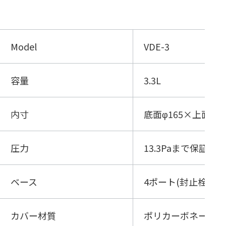
Model
VDE-3
容量
3.3L
内寸
底面φ165×上面φ14
圧力
13.3Paまで保証
ベース
4ポート(封止栓×2,
カバー材質
ポリカーボネート