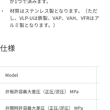
が1つで済みます。
材質はステンレス製となります。（ただ
し、VLP-Uは鉄製、VAP、VAH、VFRはア
ルミ製となります。）
仕様
Model
VLP
弁板許容最大差圧（正圧/逆圧） MPa
0.1
弁開時許容最大差圧（正圧/逆圧） MPa
0.1