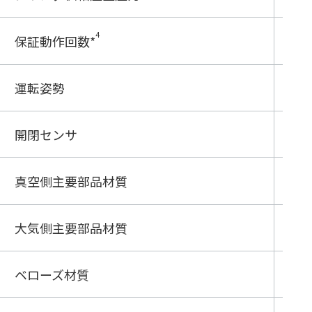
4
保証動作回数
*
100
運転姿勢
自
開閉センサ
オ
真空側主要部品材質
SUS
大気側主要部品材質
SU
ベローズ材質
ー