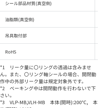
シール部品材質(真空側)
FK
油脂類(真空側)
フ
5
吊具取付部
無
*
RoHS
対
*1 リーク量に〇リングの透過は含みませ
ん。また、〇リング軸シールの場合、開閉動
作中の外部リーク量は規定対象外です。
*2 ベーキング中は開閉動作を行わないで下
さい。
*3 VLP-MB,VLH-MB 本体(開時):200℃, 本