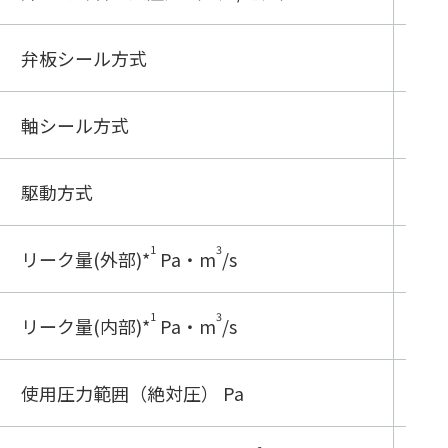
弁板シール方式
〇
軸シール方式
〇
駆動方式
複
1
3
リーク量(外部)
*
Pa・m
/s
≦1.
1
3
リーク量(内部)
*
Pa・m
/s
≦1.
使用圧力範囲（絶対圧） Pa
大気