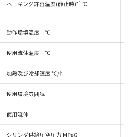
2
ベーキング許容温度(静止時)
*
℃
本体
0）
動作環境温度 ℃
5～
使用流体温度 ℃
5～
加熱及び冷却速度 ℃/h
≦3
使用環境雰囲気
非
使用流体
非
シリンダ供給圧空圧力 MPaG
0.4