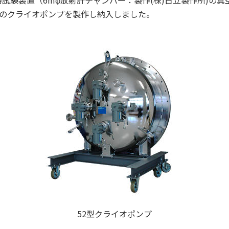
試験装置（6mφ放射計チャンバー：製作(株)日立製作所)の真
4台のクライオポンプを製作し納入しました。
52型クライオポンプ