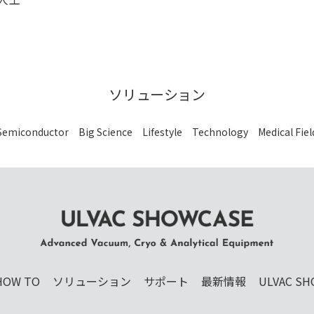
ソリューション
Semiconductor
Big Science
Lifestyle
Technology
Medical Fiel
ULVAC SHOWCASE Advanced Vacuum, Cryo
& Analytical Equipment
HOW TO
ソリューション
サポート
最新情報
ULVAC SH