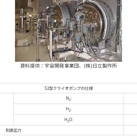
資料提供：宇宙開発事業団、(株)日立製作所
52型クライオポンプの仕様
N
:
2
H
:
2
H
O:
2
到達圧力