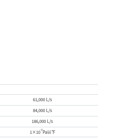
61,000 L/s
84,000 L/s
186,000 L/s
-6
1×10
Pa以下