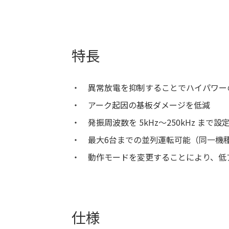
特長
異常放電を抑制することでハイパワー
アーク起因の基板ダメージを低減
発振周波数を 5kHz〜250kHz まで
最大6台までの並列運転可能（同一機
動作モードを変更することにより、低ア
仕様