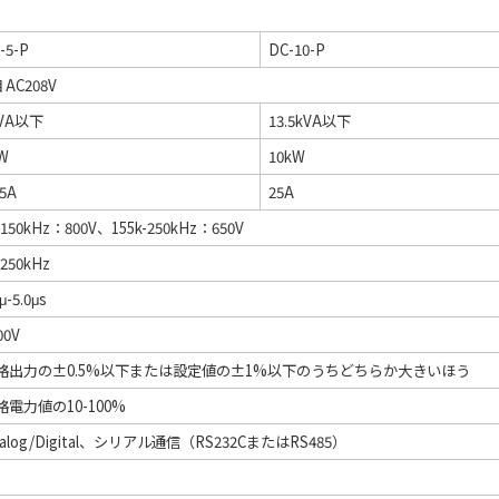
-5-P
DC-10-P
 AC208V
kVA以下
13.5kVA以下
W
10kW
.5A
25A
-150kHz：800V、155k-250kHz：650V
-250kHz
μ-5.0μs
00V
格出力の±0.5%以下または設定値の±1%以下のうちどちらか大きいほう
格電力値の10-100%
alog/Digital、シリアル通信（RS232CまたはRS485）