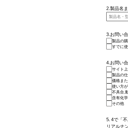
2.製品名
3.お問い
製品の購
すでに使
4.お問い
サイト上
製品の仕
価格また
使い方が
不具合,
含有化学
その他
5. 4で
リアルナ