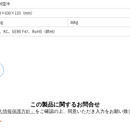
制空冷
3×630×133（mm）
kg
36kg
E、KC、SEMI F47、RoHS（欧州）
この製品に関するお問合せ
人情報保護方針」
をご確認の上、同意いただき入力をお願い致