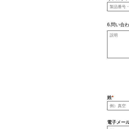
6.問い合
姓
電子メー