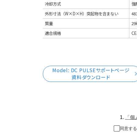
冷却方式
強
外形寸法（W×D×H）突起物を含まない
48
質量
29
適合規格
C
Model: DC PULSEサポートページ
資料ダウンロード
1.
「個
同意する