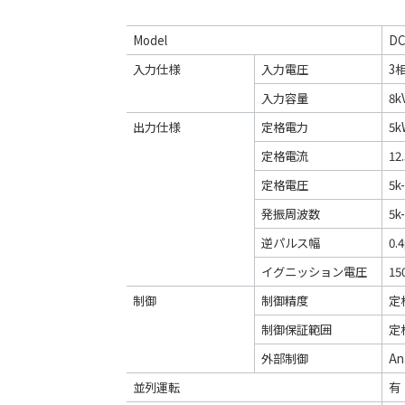
Model
DC
入力仕様
入力電圧
3相
入力容量
8
出力仕様
定格電力
5k
定格電流
12
定格電圧
5k
発振周波数
5k
逆パルス幅
0.4
イグニッション電圧
15
制御
制御精度
定
制御保証範囲
定
外部制御
An
並列運転
有