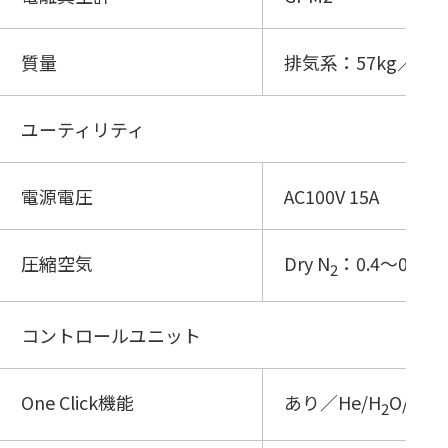
質量
排気系：57kg／制御
ユーティリティ
電源電圧
AC100V 15A
圧縮空気
Dry N
：0.4～0.7
2
コントロールユニット
One Click機能
あり／He/H
O/N
/
2
2