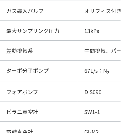
ガス導入バルブ
オリフィス付き流路
最大サンプリング圧力
13kPa
差動排気系
中間排気、パージ付
ターボ分子ポンプ
67L/s：N
2
フォアポンプ
DIS090
ピラニ真空計
SW1-1
電離真空計
GI-M2