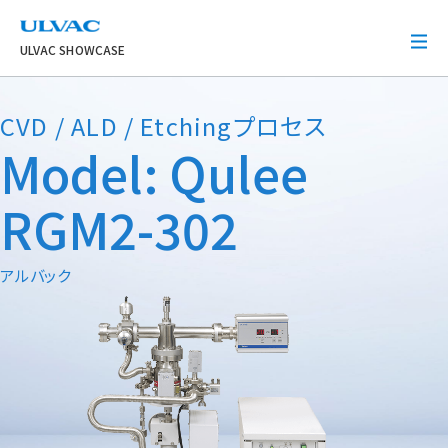
ULVAC
ULVAC SHOWCASE
CVD / ALD / Etchingプロセス
Model: Qulee
RGM2-302
アルバック