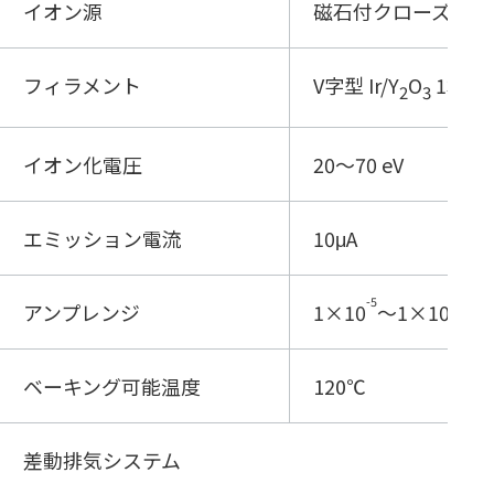
イオン源
磁石付クローズドイ
フィラメント
V字型 Ir/Y
O
1本
2
3
イオン化電圧
20～70 eV
エミッション電流
10μA
-5
-12
アンプレンジ
1×10
～1×10
A
ベーキング可能温度
120℃
差動排気システム