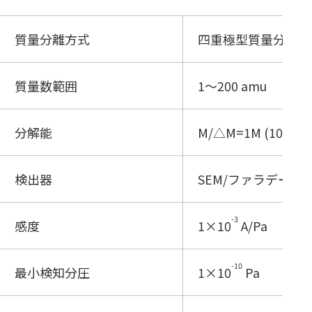
質量分離方式
四重極型質量分析計
質量数範囲
1～200 amu
分解能
M/△M=1M (10%P.H
検出器
SEM/ファラデーカ
-3
感度
1×10
A/Pa
-10
最小検知分圧
1×10
Pa