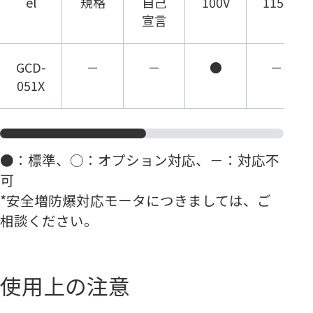
el
規格
自己
100V
115V
宣言
GCD-
－
－
●
－
051X
●：標準、○：オプション対応、－：対応不
可
*
安全増防爆対応モータにつきましては、ご
相談ください。
使用上の注意