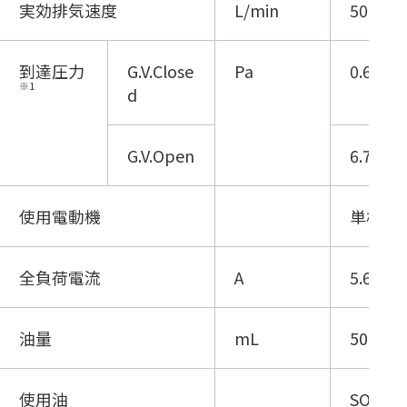
実効排気速度
L/min
50
到達圧力
G.V.Close
Pa
0.67
※1
d
G.V.Open
6.7
使用電動機
単相, 10
全負荷電流
A
5.6
油量
mL
500～8
使用油
SO-M