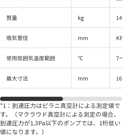
質量
kg
14.1
吸気管径
mm
KF-25
使用雰囲気温度範囲
℃
7～40
最大寸法
mm
165.5(
*1
：到達圧力はピラニ真空計による測定値で
す。（マクラウド真空計による測定の場合、
到達圧力が1.3Pa以下のポンプでは、1桁低い
値になります。）