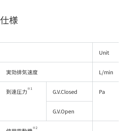
仕様
Unit
実効排気速度
L/min
※1
到達圧力
G.V.Closed
Pa
G.V.Open
※2
使用電動機