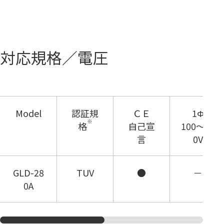
対応規格／電圧
Model
認証規
ＣＥ
1Φ
※
格
自己宣
100～12
言
0V
GLD-28
TUV
●
－
0A