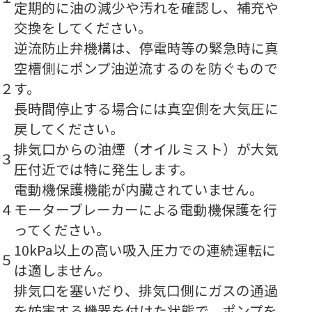
定期的に油の減少や汚れを確認し、補充や
交換をしてください。
逆流防止弁機構は、停電時等の緊急時に真
空槽側にポンプ油逆流するのを防ぐもので
２
す。
長時間停止する場合には真空側を大気圧に
戻してください。
排気口からの油煙（オイルミスト）が大気
３
圧付近では特に発生します。
電動機保護機能が内臓されていません。
４
モーターブレーカーによる電動機保護を行
ってください。
10kPa以上の高い吸入圧力での連続運転に
５
は適しません。
排気口を塞いだり、排気口側にガスの通過
を妨害する機器を付けた状態で、ポンプを