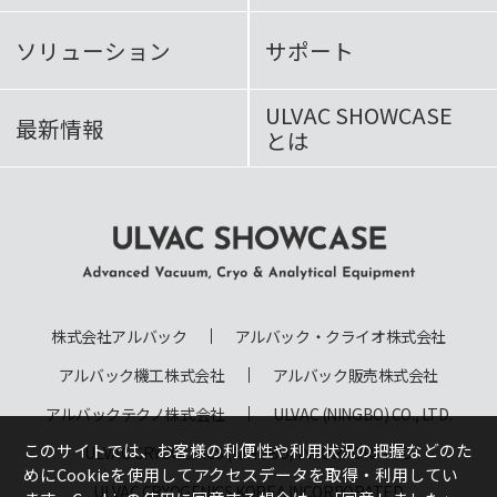
ソリューション
サポート
ULVAC SHOWCASE
最新情報
とは
ULVAC SHOWCASE Advanced
Vacuum, Cryo & Analytical
株式会社アルバック
アルバック・クライオ株式会社
Equipment
アルバック機工株式会社
アルバック販売株式会社
アルバックテクノ株式会社
ULVAC (NINGBO) CO., LTD.
このサイトでは、お客様の利便性や利用状況の把握などのた
ULVAC CRYOGENICS (NINGBO) INCORPORATED
めにCookieを使用してアクセスデータを取得・利用してい
ULVAC CRYOGENICS KOREA INCORPORATED