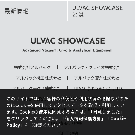
ULVAC SHOWCASE
最新情報
とは
ULVAC SHOWCASE Advanced
Vacuum, Cryo & Analytical
株式会社アルバック
アルバック・クライオ株式会社
Equipment
アルバック機工株式会社
アルバック販売株式会社
アルバックテクノ株式会社
ULVAC (NINGBO) CO., LTD.
このサイトでは、お客様の利便性や利用状況の把握などのた
ULVAC CRYOGENICS (NINGBO) INCORPORATED
めにCookieを使用してアクセスデータを取得・利用してい
ULVAC CRYOGENICS KOREA INCORPORATED
ます。Cookieの使用に同意する場合は、
「同意しました」
をクリックしてください。「
個人情報保護方針
」「
Cookie
個人情報保護方針
Policy
」をご確認ください。
ご利用規約