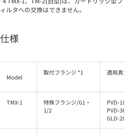
*4 TMX-1、TM-2(旧型)は、カートリッジ型フ
ィルタへの交換はできません。
仕様
取付フランジ *1
適用真空ポ
Model
TMX-1
特殊フランジ/G1・
PVD-180(B)
1/2
PVD-360(B)
GLD-280A