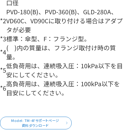
口径
PVD-180(B)、PVD-360(B)、GLD-280A、
*2
VD60C、VD90Cに取り付ける場合はアダプ
タが必要
*3
標準：傘型、F：フランジ型。
( )内の質量は、フランジ取付け時の質
*4
量。
低負荷用は、連続吸入圧：10kPa以下を目
*5
安にしてください。
高負荷用は、連続吸入圧：100kPa以下を
*6
目安にしてください。
Model: TM-4Fサポートページ
資料ダウンロード