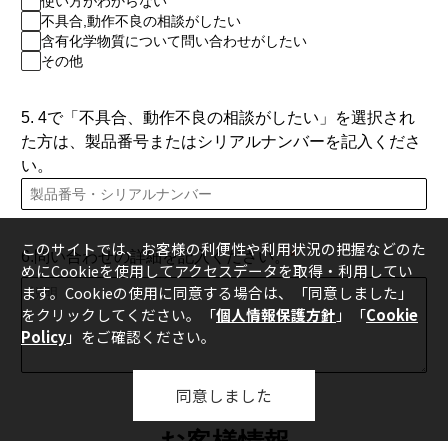
使い方がわからない
不具合,動作不良の相談がしたい
含有化学物質について問い合わせがしたい
その他
5. 4で「不具合、動作不良の相談がしたい」を選択され
た方は、製品番号またはシリアルナンバーを記入くださ
い。
このサイトでは、お客様の利便性や利用状況の把握などのた
6.問い合わせの詳細を記入ください。
めにCookieを使用してアクセスデータを取得・利用してい
ます。Cookieの使用に同意する場合は、
「同意しました」
をクリックしてください。「
個人情報保護方針
」「
Cookie
Policy
」をご確認ください。
同意しました
お客様情報