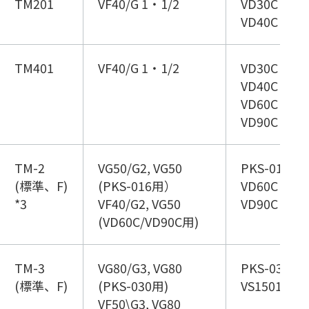
TM201
VF40/G 1・1/2
VD30C (低
VD40C (低
TM401
VF40/G 1・1/2
VD30C (高負
VD40C (高
VD60C (低
VD90C (低
TM-2
VG50/G2, VG50
PKS-016
(標準、F)
(PKS-016用）
VD60C (高
*3
VF40/G2, VG50
VD90C (高
(VD60C/VD90C用)
TM-3
VG80/G3, VG80
PKS-030
(標準、F)
(PKS-030用)
VS1501
VF50\G3, VG80