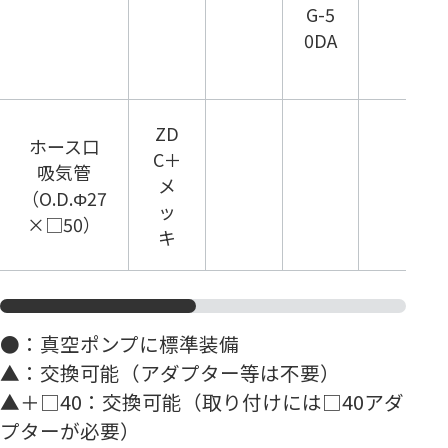
G-5
0DA
ZD
ホース口
C＋
吸気管
メ
（O.D.Φ27
ッ
×□50）
キ
●：真空ポンプに標準装備
▲：交換可能（アダプター等は不要）
▲＋□40：交換可能（取り付けには□40アダ
プターが必要）