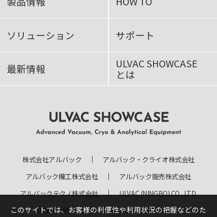
製品情報
HOW TO
ソリューション
サポート
ULVAC SHOWCASE
最新情報
とは
ULVAC SHOWCASE Advanced
Vacuum, Cryo & Analytical
株式会社アルバック
アルバック・クライオ株式会社
Equipment
アルバック機工株式会社
アルバック販売株式会社
アルバックテクノ株式会社
ULVAC (NINGBO) CO., LTD.
このサイトでは、お客様の利便性や利用状況の把握などのた
ULVAC CRYOGENICS (NINGBO) INCORPORATED