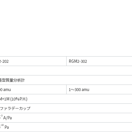
-202
RGM2-302
極型質量分析計
0 amu
1～300 amu
=1M (10%P.H.)
M/ファラデーカップ
-3
0
A/Pa
-10
0
Pa