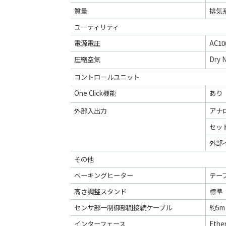
質量
排気系
ユーティリティ
電源電圧
AC10
圧縮空気
Dry 
コントロールユニット
One Click機能
あり 
外部入出力
アナロ
セッ
外部
その他
ベーキングヒーター
テー
高さ調整スタンド
標準
センサ部一制御部間接続ケーブル
約5m
インターフェース
Ethe