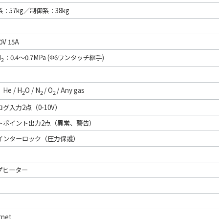
：57kg／制御系：38kg
0V 15A
N
：0.4～0.7MPa (Φ6ワンタッチ継手)
2
He / H
O / N
/ O
/ Any gas
2
2
2
グ入力2点（0-10V）
トポイント出力2点（異常、警告）
インターロック（圧力保護）
プヒーター
rnet