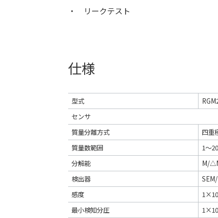
リークテスト
仕様
型式
RGM2
センサ
質量分離方式
四重
質量数範囲
1～20
分解能
M/△M
検出器
SE
感度
1×1
最小検知分圧
1×1