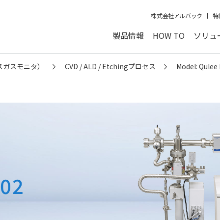
株式会社アルバック
特
製品情報
HOW TO
ソリュ
スガスモニタ）
CVD / ALD / Etchingプロセス
Model: Qule
202