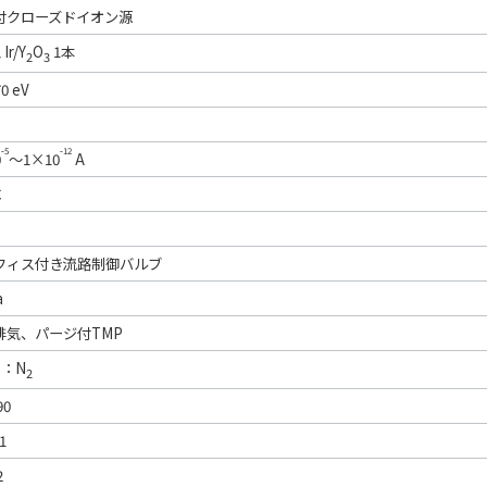
付クローズドイオン源
Ir/Y
O
1本
2
3
0 eV
-5
-12
0
～1×10
A
℃
フィス付き流路制御バルブ
a
排気、パージ付TMP
s：N
2
90
1
2