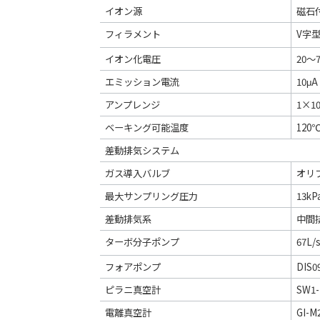
イオン源
磁石
フィラメント
V字型 
イオン化電圧
20～7
エミッション電流
10μA
アンプレンジ
1×1
ベーキング可能温度
120
差動排気システム
ガス導入バルブ
オリ
最大サンプリング圧力
13kP
差動排気系
中間
ターボ分子ポンプ
67L/
フォアポンプ
DIS0
ピラニ真空計
SW1-
電離真空計
GI-M