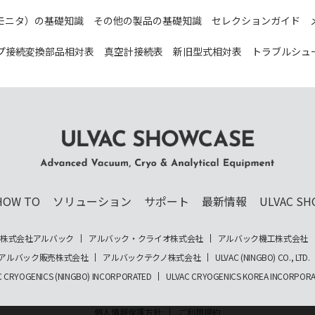
モニタ）の基礎知識
その他の製品の基礎知識
セレクションガイド
プ接続変換部品相対表
真空計接続表
新旧型式相対表
トラブルシュ
ULVAC SHOWCASE Advanced Vacuum, Cryo
& Analytical Equipment
HOW TO
ソリューション
サポート
最新情報
ULVAC SH
株式会社アルバック
アルバック・クライオ株式会社
アルバック機工株式会社
アルバック販売株式会社
アルバックテクノ株式会社
ULVAC (NINGBO) CO., LTD.
C CRYOGENICS (NINGBO) INCORPORATED
ULVAC CRYOGENICS KOREA INCORPOR
個人情報保護方針
ご利用規約