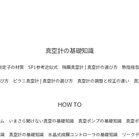
真空計の基礎知識
測定子の材質
SP1参考近似式
隔膜真空計 | 真空計の選び方
熱陰極型
選び方
ピラニ真空計 | 真空計の選び方
真空計の調整と校正の違い
真
HOW TO
ム
いまさら聞けない真空の基礎知識
真空ポンプの基礎知識
真空ポ
知識
真空計の基礎知識
水晶式成膜コントローラの基礎知識
リーク