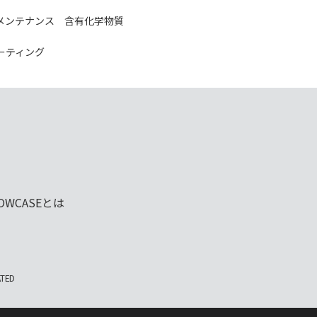
メンテナンス
含有化学物質
ーティング
OWCASE
とは
ATED