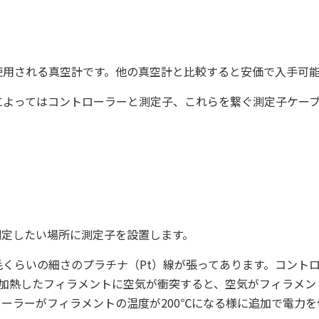
使用される真空計です。他の真空計と比較すると安価で入手可
によってはコントローラーと測定子、これらを繋ぐ測定子ケー
測定したい場所に測定子を設置します。
毛くらいの細さのプラチナ（
Pt
）線が張ってあります。コント
加熱したフィラメントに空気が衝突すると、空気がフィラメン
ローラーがフィラメントの温度が
200
℃になる様に追加で電力を