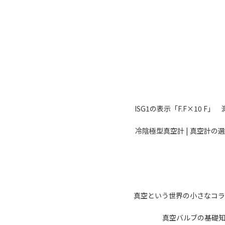
ISG1の表示「F.F×10 F」
冷陰極型真空計 | 真空計の
真空という世界の小さなコラ
真空バルブの基礎