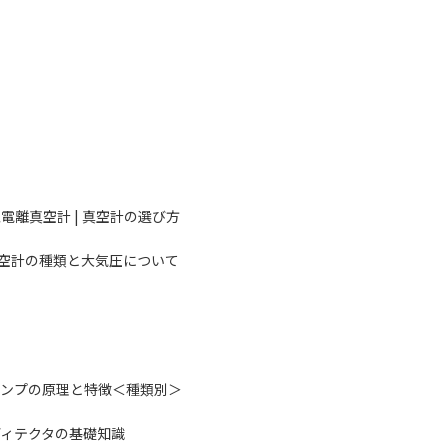
電離真空計 | 真空計の選び方
空計の種類と大気圧について
ンプの原理と特徴＜種類別＞
ディテクタの基礎知識