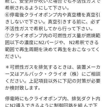
続し、安全弁が吹いた場合でも不活性ガスで
希釈されるようにして下さい。
⑥停電後クライオポンプ内や真空槽を真空引
きしないで下さい。真空引きする前に、必ず
不活性ガスで希釈してから行って下さい。
⑦クライオポンプ内の可燃性ガス量が燃焼範
囲以下の濃度にN2パージや、 N2希釈できる
範囲で再生周期を決めて再生をおこなってく
ださい。
＊可燃性ガスを排気するときは、装置メーカ
ー又はアルバック・クライオ（株）にご相談
ください。上記項目以外に下記の対策が必要
か検討致します。
停電時にもクライオポンプ内、排気ダクト内
にN2導入できるように制御回路を組 んで下