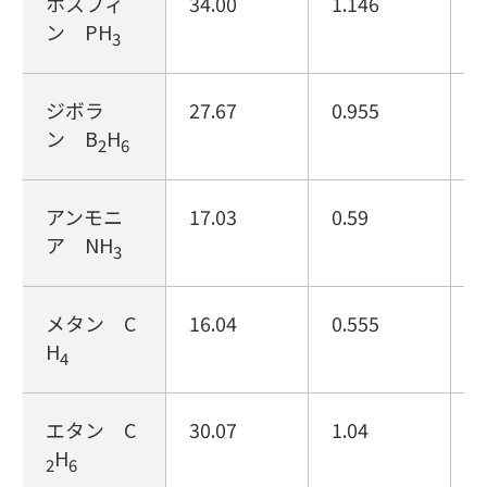
ホスフィ
34.00
1.146
1
ン PH
3
ジボラ
27.67
0.955
1
ン B
H
2
6
アンモニ
17.03
0.59
2
ア NH
3
メタン C
16.04
0.555
1
H
4
エタン C
30.07
1.04
1
H
2
6