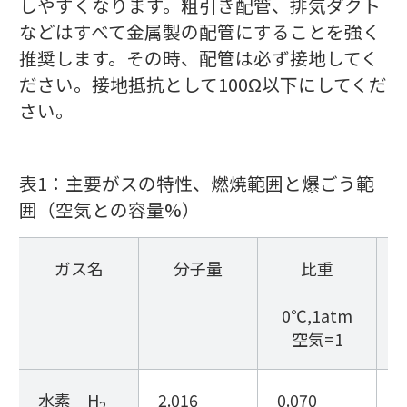
しやすくなります。粗引き配管、排気ダクト
などはすべて金属製の配管にすることを強く
推奨します。その時、配管は必ず接地してく
ださい。接地抵抗として100Ω以下にしてくだ
さい。
表1：主要がスの特性、燃焼範囲と爆ごう範
囲（空気との容量%）
ガス名
分子量
比重
0℃,1atm
空気=1
水素 H
2.016
0.070
2
2