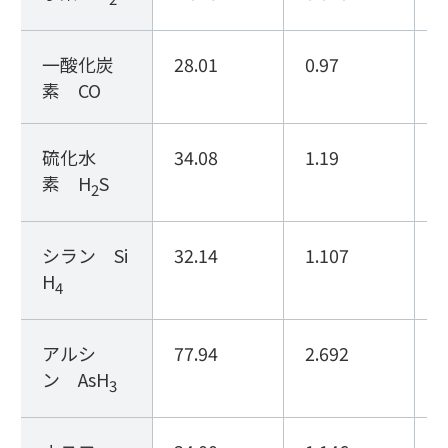
一酸化炭
28.01
0.97
8
素 CO
硫化水
34.08
1.19
2
素 H
S
2
シラン Si
32.14
1.107
1
H
4
アルシ
77.94
2.692
2
ン AsH
3