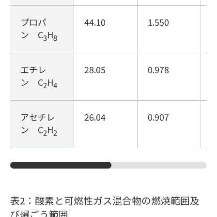
プロパ
44.10
1.550
2
ン C
H
3
8
エチレ
28.05
0.978
1
ン C
H
2
4
アセチレ
26.04
0.907
1
ン C
H
2
2
表2：酸素と可燃性ガス混合物の燃焼範囲及
び爆ごう範囲