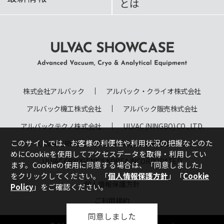
とは
ULVAC SHOWCASE Advanced
Vacuum, Cryo & Analytical
株式会社アルバック
アルバック・クライオ株式会社
Equipment
アルバック機工株式会社
アルバック販売株式会社
アルバックテクノ株式会社
ULVAC (NINGBO) CO., LTD.
このサイトでは、お客様の利便性や利用状況の把握などのた
ULVAC CRYOGENICS (NINGBO) INCORPORATED
めにCookieを使用してアクセスデータを取得・利用してい
ULVAC CRYOGENICS KOREA INCORPORATED
ます。Cookieの使用に同意する場合は、
「同意しました」
をクリックしてください。「
個人情報保護方針
」「
Cookie
個人情報保護方針
Policy
」をご確認ください。
ご利用規約
同意しました