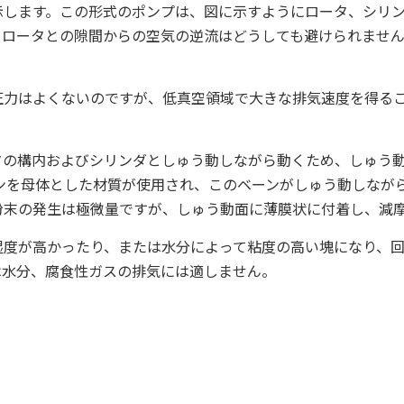
示します。この形式のポンプは、図に示すようにロータ、シリ
とロータとの隙間からの空気の逆流はどうしても避けられませ
。
圧力はよくないのですが、低真空領域で大きな排気速度を得る
タの構内およびシリンダとしゅう動しながら動くため、しゅう
ンを母体とした材質が使用され、このベーンがしゅう動しなが
粉末の発生は極微量ですが、しゅう動面に薄膜状に付着し、減
湿度が高かったり、または水分によって粘度の高い塊になり、
は水分、腐食性ガスの排気には適しません。