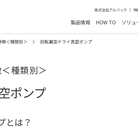
株式会社アルバック
特
製品情報
HOW TO
ソリュ
特徴＜種類別＞
回転翼型ドライ真空ポンプ
徴＜種類別＞
空ポンプ
プとは？