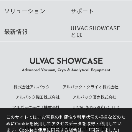
ソリューション
サポート
ULVAC SHOWCASE
最新情報
とは
ULVAC SHOWCASE Advanced
Vacuum, Cryo & Analytical
株式会社アルバック
アルバック・クライオ株式会社
Equipment
アルバック機工株式会社
アルバック販売株式会社
アルバックテクノ株式会社
ULVAC (NINGBO) CO., LTD.
このサイトでは、お客様の利便性や利用状況の把握などのた
ULVAC CRYOGENICS (NINGBO) INCORPORATED
めにCookieを使用してアクセスデータを取得・利用してい
ULVAC CRYOGENICS KOREA INCORPORATED
ます。Cookieの使用に同意する場合は、
「同意しました」