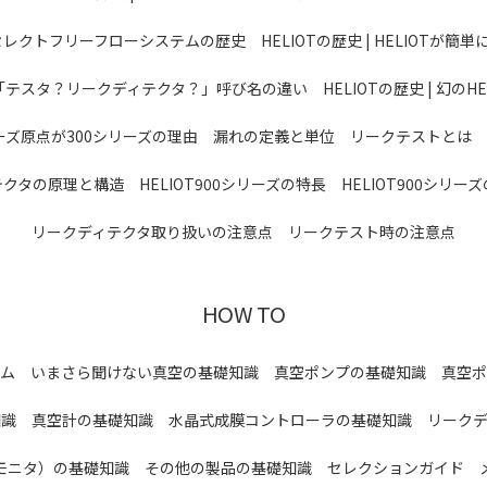
 | セレクトフリーフローシステムの歴史
HELIOTの歴史 | HELIOTが
 | 「テスタ？リークディテクタ？」呼び名の違い
HELIOTの歴史 | 幻のHE
シリーズ原点が300シリーズの理由
漏れの定義と単位
リークテストとは
テクタの原理と構造
HELIOT900シリーズの特長
HELIOT900シリ
リークディテクタ取り扱いの注意点
リークテスト時の注意点
HOW TO
ム
いまさら聞けない真空の基礎知識
真空ポンプの基礎知識
真空ポ
知識
真空計の基礎知識
水晶式成膜コントローラの基礎知識
リーク
モニタ）の基礎知識
その他の製品の基礎知識
セレクションガイド