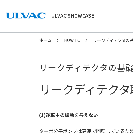
ULVAC SHOWCASE
ULVAC
ホーム
HOW TO
リークディテクタの
リークディテクタの基
リークディテクタ
(1)運転中の振動を与えない
ターボ分子ポンプは高速で回転しているた