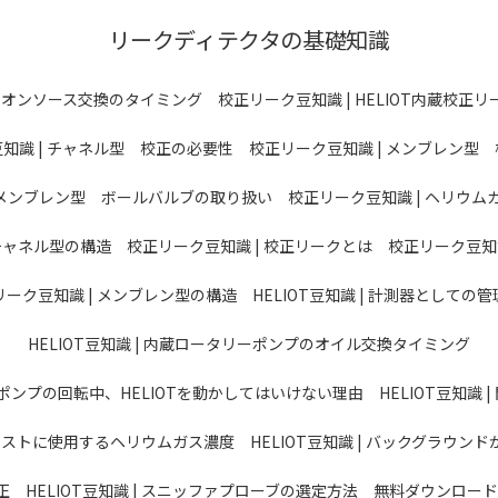
リークディテクタの基礎知識
| イオンソース交換のタイミング
校正リーク豆知識 | HELIOT内蔵校正
知識 | チャネル型 校正の必要性
校正リーク豆知識 | メンブレン型
 メンブレン型 ボールバルブの取り扱い
校正リーク豆知識 | ヘリウ
 チャネル型の構造
校正リーク豆知識 | 校正リークとは
校正リーク豆知識
リーク豆知識 | メンブレン型の構造
HELIOT豆知識 | 計測器としての
HELIOT豆知識 | 内蔵ロータリーポンプのオイル交換タイミング
分子ポンプの回転中、HELIOTを動かしてはいけない理由
HELIOT豆知識
ークテストに使用するヘリウムガス濃度
HELIOT豆知識 | バックグラウ
正
HELIOT豆知識 | スニッファプローブの選定方法
無料ダウンロード