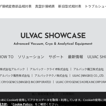
プ接続変換部品相対表
真空計接続表
新旧型式相対表
トラブルシュ
ULVAC SHOWCASE Advanced Vacuum, Cryo
& Analytical Equipment
HOW TO
ソリューション
サポート
最新情報
ULVAC SH
株式会社アルバック
アルバック・クライオ株式会社
アルバック機工株式会社
アルバック販売株式会社
アルバックテクノ株式会社
ULVAC (NINGBO) CO., LTD.
C CRYOGENICS (NINGBO) INCORPORATED
ULVAC CRYOGENICS KOREA INCORPOR
個人情報保護方針
ご利用規約
にCookieを使用してアクセスデータを取得・利用しています。Cookieの使用に
護方針
」「
Cookie Policy
」をご確認ください。
© 2019 ULVAC, Inc. All rights reserved.