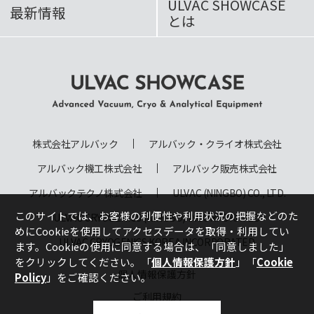
ULVAC SHOWCASE
最新情報
とは
ULVAC SHOWCASE Advanced
Vacuum, Cryo & Analytical
株式会社アルバック
アルバック・クライオ株式会社
Equipment
アルバック機工株式会社
アルバック販売株式会社
アルバックテクノ株式会社
ULVAC (NINGBO) CO., LTD.
このサイトでは、お客様の利便性や利用状況の把握などのた
ULVAC CRYOGENICS (NINGBO) INCORPORATED
めにCookieを使用してアクセスデータを取得・利用してい
ULVAC CRYOGENICS KOREA INCORPORATED
ます。Cookieの使用に同意する場合は、
「同意しました」
をクリックしてください。「
個人情報保護方針
」「
Cookie
個人情報保護方針
Policy
」をご確認ください。
ご利用規約